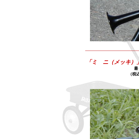
「ミ ニ
（メッキ）
最
（税