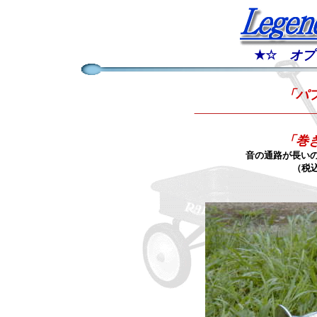
★☆
オプ
「パ
「巻
音の通路が長い
（税