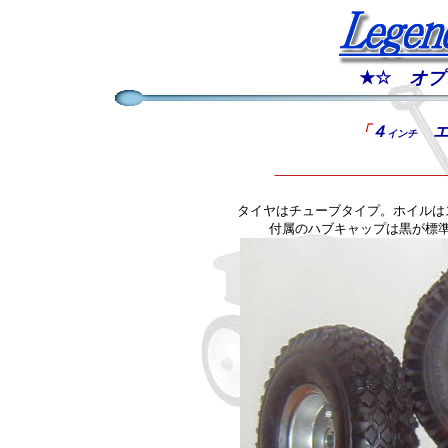
★☆
オプ
「
４
エ
インチ
タイヤはチューブタイプ。
ホイルは
付属のハブキャップは黒が標