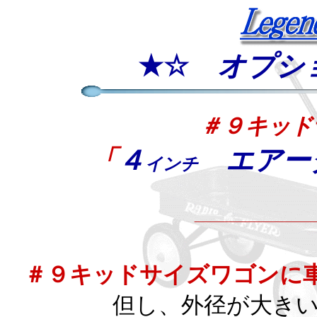
★☆
オプシ
＃９キッド
「
４
エアー
インチ
＃９キッドサイズワゴンに
但し、
外径が大きい