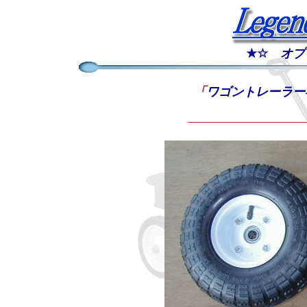
★☆
オプ
「
ワゴントレーラー