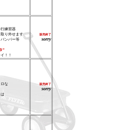
行練習器
は取り外せます
販売
終了
sorry
トバンパー等
タ”
シイ！！
ロな
販売
終了
sorry
ィは