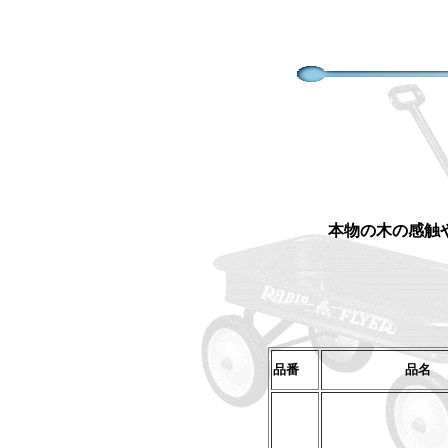
本物の木の感触
品番
品名