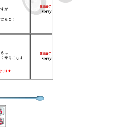
販売
終了
すが
sorry
。
宙にＧＯ！
きは
販売
終了
まく乗りこなす
sorry
なります