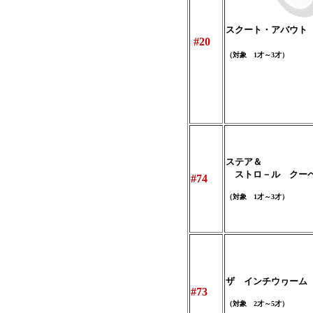
スクート・アバウト
#20
（対象 1才～3才）
ステア＆
ストロ－ル クー
#74
（対象 1才～3才）
ザ インチウヮーム
#73
（対象 2才～5才）