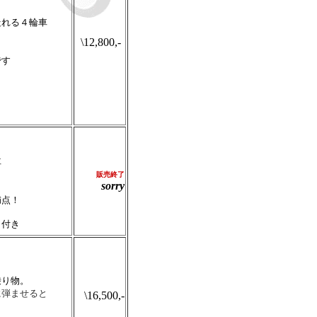
れる４輪車
\12,800,-
です
車
販売
終了
sorry
満点！
ト付き
り物。
に弾ませると
\16,500,-