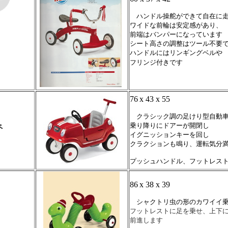
ハンドル操舵ができて自在に走
ワイドな前輪は安定感があり、
前端はバンパーになっています
シート高さの調整はツール不要
ハンドルにはリンギングベルや
フリンジ付きです
76
x 43 x 55
クラシック調の足けり型自動
乗り降りにドアーが開閉し
ペ
イグニッションキーを回し
クラクションも鳴り、運転気分
プッシュハンドル、フットレス
86
x 38 x 39
シャクトリ虫の形のカワイイ乗
フットレストに足を乗せ、上下
前進します