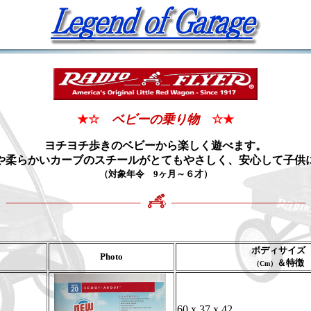
★☆
ベビーの乗り物
☆
★
ヨチヨチ歩きのベビーから楽しく遊べます。
や柔らかいカーブのスチール
がとてもやさしく、安心して子供
（対象年令 9ヶ月～６才）
ボディサイズ
Photo
＆
特徴
（Cm）
60 x 37 x 42