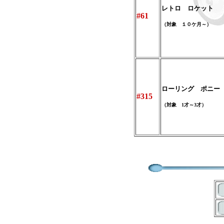
レトロ ロケット
#61
（対象 １０ケ月～）
ローリング ポニー
#315
（対象 1才～3才）