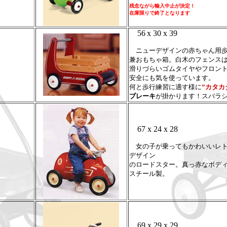
残念ながら輸入中止が決定！
在庫限りで終了となります
56
x 30 x 39
ニューデザインの赤ちゃん用歩
兼おもちゃ箱。白木のフェンス
滑りづらいゴムタイヤやフロン
安全にも気を使っています。
何と歩行練習に適す様に
”カタカ
ブレーキ
が掛かります！スバラ
67 x 24 x 28
女の子が乗ってもかわいいレト
デザイン
のロードスター。真っ赤なボデ
スチール製。
69 x 29 x 29