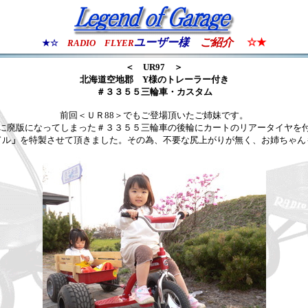
ユーザー様
ご紹介
☆★
★☆
RADIO FLYER
＜ UR97 ＞
北海道空地郡
Y様のトレーラー付き
＃３３５５三輪車・カスタム
前回＜ＵＲ88＞
でもご登場頂いた
ご姉妹です。
に廃版になってしまった＃３３５５三輪車の後輪にカートのリアータイヤを
ドル
」
を特製させて頂きました。その為、不要な尻上がりが無く、お姉ちゃん