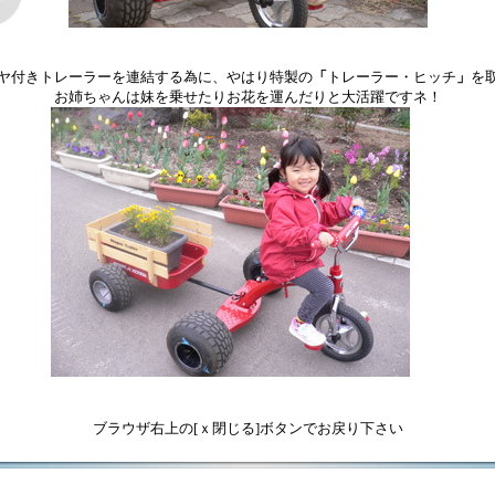
ヤ付きトレーラーを連結する為に、やはり特製の
「
トレーラー・ヒッチ
」
を
お姉ちゃんは妹を乗せたりお花を運んだりと大活躍ですネ！
ブラウザ右上の[ｘ閉じる]ボタンでお戻り下さい