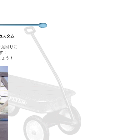
カスタム
キ足回り
に
す
！
しょう！