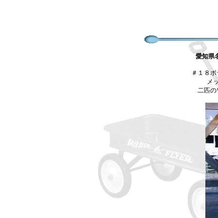
愛知県
＃１８ボ
メ
二匹の