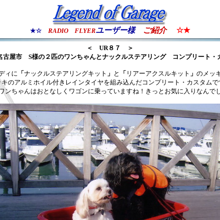
ユーザー様
ご紹介
☆★
★☆
RADIO FLYER
＜ UR８７ ＞
名古屋市
S様の２匹のワンちゃんとナックルステアリング
コンプリート・
ディに
「
ナックルステアリングキット
」
と
「
リアーアクスルキット
」
のメッ
ッキ
のアルミホイル付きレインタイヤを組み込んだコンプリート・カスタムで
ワンちゃんはおとなしく
ワゴン
に乗っていますね！きっとお気に入りなんで