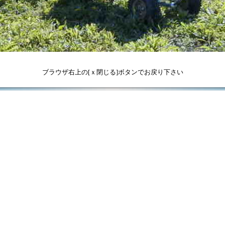
ブラウザ右上の[ｘ閉じる]ボタンでお戻り下さい