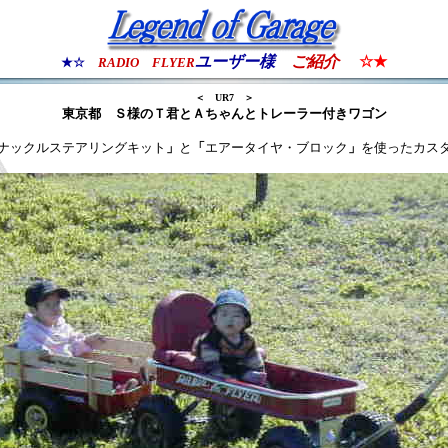
ユーザー様
ご紹介
☆★
★☆
RADIO FLYER
＜ UR7 ＞
東京都 Ｓ様のＴ君とＡちゃんとトレーラー付きワゴン
ナックルステアリングキット
」
と
「
エアータイヤ・ブロック
」
を使ったカス