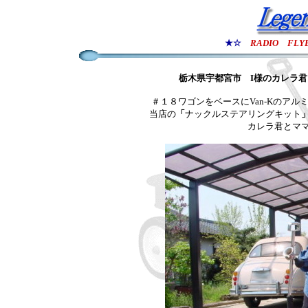
★☆
RADIO FLY
栃木県宇都宮市
I様のカレラ
＃１８ワゴンをベースにVan-Kのア
当店の
「
ナックルステアリングキット
カレラ君とマ