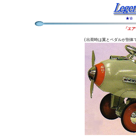
★☆
「エア
（
出荷時は翼とペダルが別体